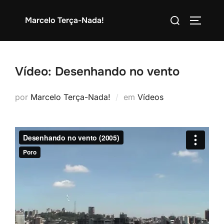
Pular
Pesquisar
Marcelo Terça-Nada!
para
ALTERN
por:
o
conteúdo
Vídeo: Desenhando no vento
por
Marcelo Terça-Nada!
em
Vídeos