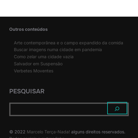
Outros conteúdos
Arte contemporânea e o campo expandido da comida
Buscar imagens numa cidade em pandemia
Como zelar uma cidade vazia
Salvador em Suspensão
Verbetes Moventes
PESQUISAR
© 2022
Marcelo Terça-Nada!
alguns direitos reservados.